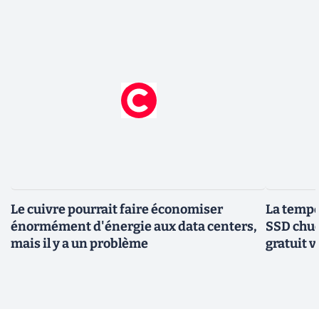
Le cuivre pourrait faire économiser
La tempér
énormément d'énergie aux data centers,
SSD chuc
mais il y a un problème
gratuit v