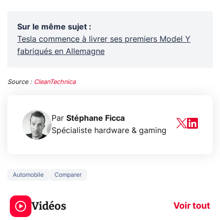
Sur le même sujet
:
Tesla commence à livrer ses premiers Model Y
fabriqués en Allemagne
Source :
CleanTechnica
Par
Stéphane Ficca
Spécialiste hardware & gaming
Automobile
Comparer
5 générations de
Ce que vous n
jeux dans la
savez sur la
Vidéos
prochaine Xbox !
navigation pri
Voir tout