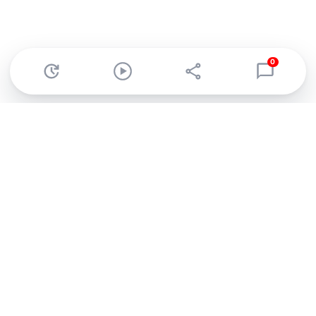
0
Abonnez-vous à notre newsletter !
Recevez un résumé quotidien de l'actu technologique.
S'inscrire
En cliquant sur s'inscrire, j’accepte de recevoir par email des
informations, actualités et offres commerciales de Clubic.
Conformément au RGPD, vous pouvez retirer votre consentement
à tout moment en cliquant sur le lien de désinscription présent
dans chaque email. Pour en savoir plus sur la gestion de vos