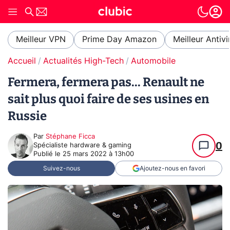
Meilleur VPN
Prime Day Amazon
Meilleur Antivi
Accueil
Actualités High-Tech
Automobile
Fermera, fermera pas... Renault ne
sait plus quoi faire de ses usines en
Russie
Par
Stéphane Ficca
0
Spécialiste hardware & gaming
Publié le
25 mars 2022 à 13h00
Suivez-nous
Ajoutez-nous en favori