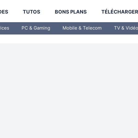
DES
TUTOS
BONS PLANS
TÉLÉCHARGE
vices
PC & Gaming
Mobile & Telecom
TV & Vidé