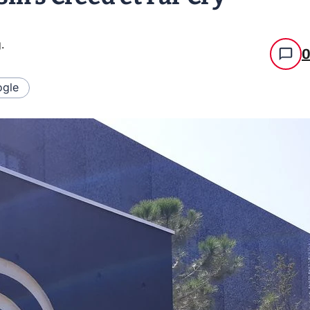
g
.
gle