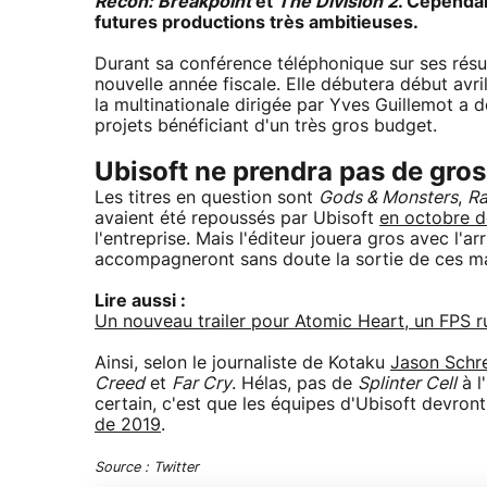
Recon: Breakpoint
et
The Division 2
. Cependan
futures productions très ambitieuses.
Durant sa conférence téléphonique sur ses résul
nouvelle année fiscale. Elle débutera début avri
la multinationale dirigée par Yves Guillemot a d
projets bénéficiant d'un très gros budget.
Ubisoft ne prendra pas de gros
Les titres en question sont
Gods & Monsters
,
Ra
avaient été repoussés par Ubisoft
en octobre d
l'entreprise. Mais l'éditeur jouera gros avec l'a
accompagneront sans doute la sortie de ces m
Lire aussi :
Un nouveau trailer pour Atomic Heart, un FPS 
Ainsi, selon le journaliste de Kotaku
Jason Schre
Creed
et
Far Cry
. Hélas, pas de
Splinter Cell
à l
certain, c'est que les équipes d'Ubisoft devron
de 2019
.
Source : Twitter