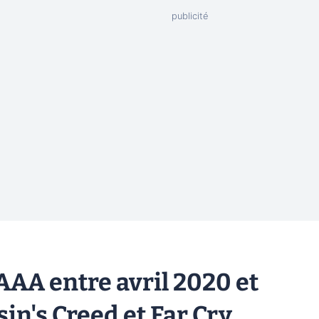
 AAA entre avril 2020 et
in's Creed et Far Cry