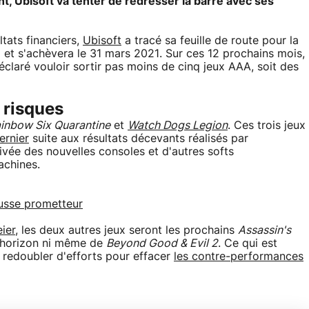
t, Ubisoft va tenter de redresser la barre avec ses
tats financiers,
Ubisoft
a tracé sa feuille de route pour la
l et s'achèvera le 31 mars 2021. Sur ces 12 prochains mois,
éclaré vouloir sortir pas moins de cinq jeux AAA, soit des
 risques
inbow Six Quarantine
et
Watch Dogs Legion
. Ces trois jeux
ernier
suite aux résultats décevants réalisés par
rrivée des nouvelles consoles et d'autres softs
achines.
russe prometteur
ier
, les deux autres jeux seront les prochains
Assassin's
'horizon ni même de
Beyond Good & Evil 2
. Ce qui est
t redoubler d'efforts pour effacer
les contre-performances