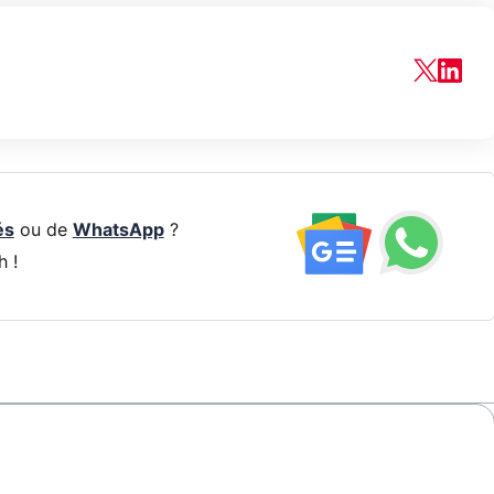
és
ou de
WhatsApp
?
h !