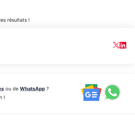
es résultats !
és
ou de
WhatsApp
?
h !