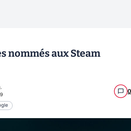
 des nommés aux Steam
g
.
29
gle