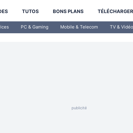
DES
TUTOS
BONS PLANS
TÉLÉCHARGE
vices
PC & Gaming
Mobile & Telecom
TV & Vidé