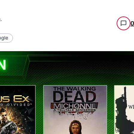
g
.
gle