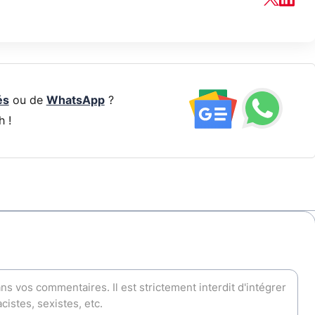
és
ou de
WhatsApp
?
h !