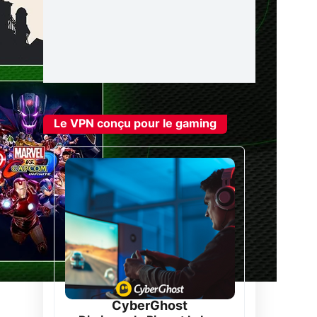
Le VPN conçu pour le gaming
CyberGhost