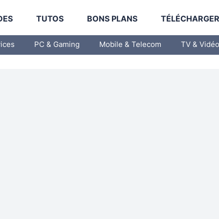
DES
TUTOS
BONS PLANS
TÉLÉCHARGE
vices
PC & Gaming
Mobile & Telecom
TV & Vidé