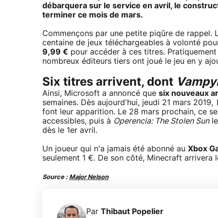
débarquera sur le service en avril, le constru
terminer ce mois de mars.
Commençons par une petite piqûre de rappel. 
centaine de jeux téléchargeables à volonté pou
9,99 €
pour accéder à ces titres. Pratiquement 
nombreux éditeurs tiers ont joué le jeu en y ajo
Six titres arrivent, dont
Vampy
Ainsi, Microsoft a annoncé que
six nouveaux a
semaines. Dès aujourd'hui, jeudi 21 mars 2019,
font leur apparition. Le 28 mars prochain, ce s
accessibles, puis à
Operencia: The Stolen Sun
le
dès le 1er avril.
Un joueur qui n'a jamais été abonné au
Xbox G
seulement 1 €. De son côté, Minecraft arrivera l
Source :
Major Nelson
Par
Thibaut Popelier