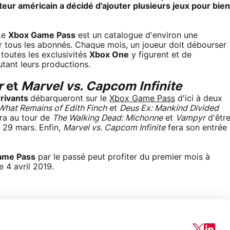
cteur américain a décidé d'ajouter plusieurs jeux pour bien
Le
Xbox Game Pass
est un catalogue d'environ une
r tous les abonnés. Chaque mois, un joueur doit débourser
toutes les exclusivités
Xbox One
y figurent et de
utant leurs productions.
r
et
Marvel vs. Capcom Infinite
rrivants
débarqueront sur le
Xbox Game Pass
d'ici à deux
What Remains of Edith Finch
et
Deus Ex: Mankind Divided
era au tour de
The Walking Dead: Michonne
et
Vampyr
d'êtr
 29 mars. Enfin,
Marvel vs. Capcom Infinite
fera son entrée
ame Pass
par le passé peut profiter du premier mois à
e 4 avril 2019.