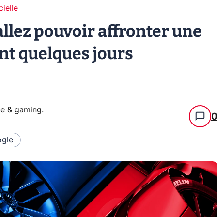
cielle
allez pouvoir affronter une
t quelques jours
re & gaming
.
gle