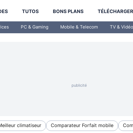
DES
TUTOS
BONS PLANS
TÉLÉCHARGE
vices
PC & Gaming
Mobile & Telecom
TV & Vidé
Meilleur climatiseur
Comparateur Forfait mobile
Comp