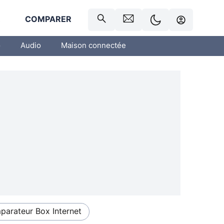
R
COMPARER
o
Audio
Maison connectée
arateur Box Internet