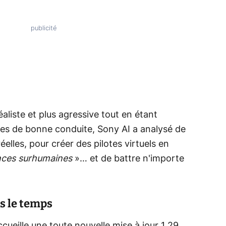
éaliste et plus agressive tout en étant
es de bonne conduite, Sony AI a analysé de
elles, pour créer des pilotes virtuels en
ces surhumaines
»… et de battre n'importe
ns le temps
ccueille une toute nouvelle mise à jour 1.29.