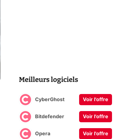
Meilleurs logiciels
CyberGhost
Voir l'offre
Bitdefender
Voir l'offre
Opera
Voir l'offre