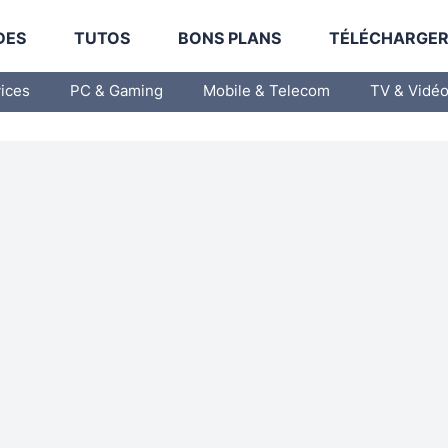
DES
TUTOS
BONS PLANS
TÉLÉCHARGE
vices
PC & Gaming
Mobile & Telecom
TV & Vidé