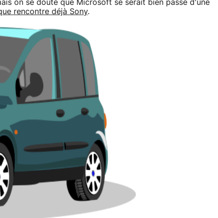
is on se doute que Microsoft se serait bien passé d'une
 que rencontre déjà Sony
.