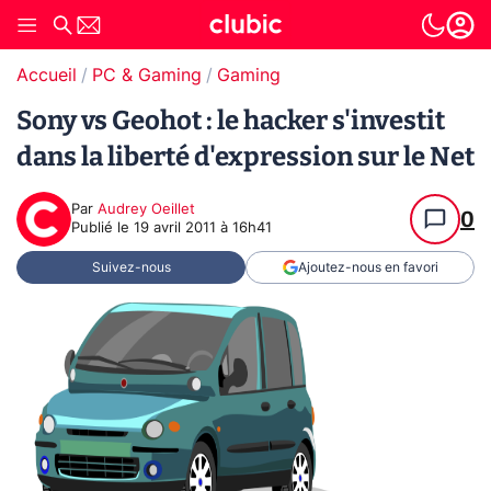
Accueil
PC & Gaming
Gaming
Sony vs Geohot : le hacker s'investit
dans la liberté d'expression sur le Net
Par
Audrey Oeillet
0
Publié le
19 avril 2011 à 16h41
Suivez-nous
Ajoutez-nous en favori