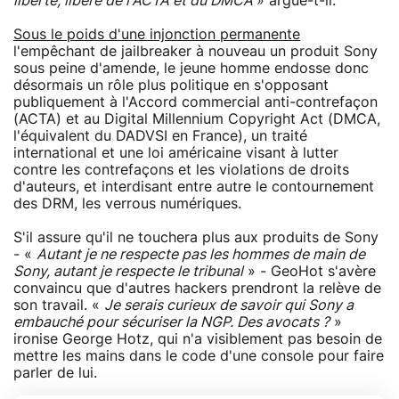
liberté, libéré de l'ACTA et du DMCA
» argue-t-il.
Sous le poids d'une injonction permanente
l'empêchant de jailbreaker à nouveau un produit Sony
sous peine d'amende, le jeune homme endosse donc
désormais un rôle plus politique en s'opposant
publiquement à l'Accord commercial anti-contrefaçon
(ACTA) et au Digital Millennium Copyright Act (DMCA,
l'équivalent du DADVSI en France), un traité
international et une loi américaine visant à lutter
contre les contrefaçons et les violations de droits
d'auteurs, et interdisant entre autre le contournement
des DRM, les verrous numériques.
S'il assure qu'il ne touchera plus aux produits de Sony
- «
Autant je ne respecte pas les hommes de main de
Sony, autant je respecte le tribunal
» - GeoHot s'avère
convaincu que d'autres hackers prendront la relève de
son travail. «
Je serais curieux de savoir qui Sony a
embauché pour sécuriser la NGP. Des avocats ?
»
ironise George Hotz, qui n'a visiblement pas besoin de
mettre les mains dans le code d'une console pour faire
parler de lui.