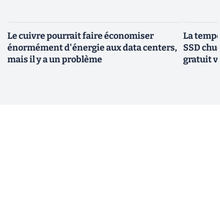
Le cuivre pourrait faire économiser
La tempér
énormément d'énergie aux data centers,
SSD chuc
mais il y a un problème
gratuit v