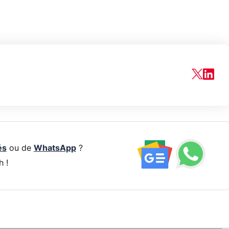
és
ou de
WhatsApp
?
h !