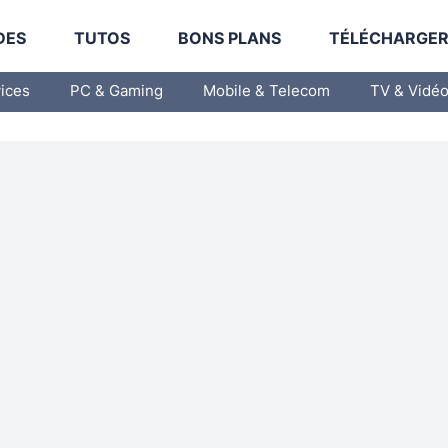
DES
TUTOS
BONS PLANS
TÉLÉCHARGE
vices
PC & Gaming
Mobile & Telecom
TV & Vidé