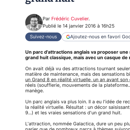
Par
Frédéric Cuvelier
.
Publié le
14 janvier 2016 à 16h25
Suivez-nous
Ajoutez-nous en favori
Goo
Un parc d'attractions anglais va proposer une n
grand huit classique, mais avec un casque de ré
On avait déjà vu des attractions tournant seul
matière de maintenance, mais des sensations bie
un Grand 8 en réalité virtuelle, un an avant son
réels (soufflerie, mouvements de la plateforme..
manège.
Un parc anglais va plus loin. Il a eu l'idée de r
la réalité virtuelle. Résultat : un décor saisiss
9...) et les vraies sensations d'un grand huit.
L'attraction, nommée Galactica, dure un peu plus
parier que de nombreux parcs à thèmes suivront