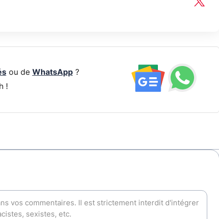
és
ou de
WhatsApp
?
h !