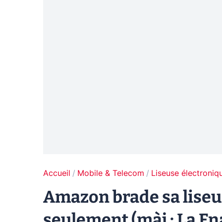
Accueil
Mobile & Telecom
Liseuse électroniq
Amazon brade sa liseus
seulement (màj : La Fn