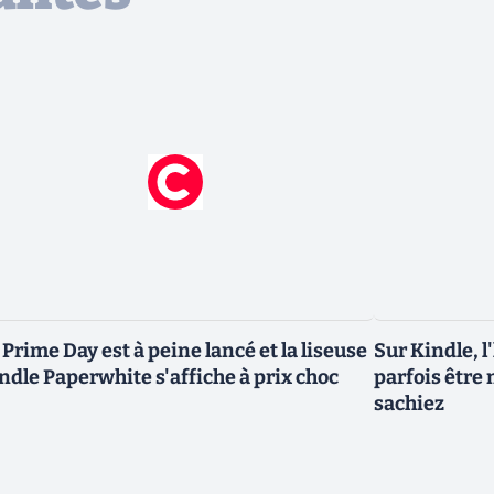
 Prime Day est à peine lancé et la liseuse
Sur Kindle, l
ndle Paperwhite s'affiche à prix choc
parfois être 
sachiez