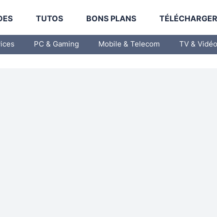
DES
TUTOS
BONS PLANS
TÉLÉCHARGE
vices
PC & Gaming
Mobile & Telecom
TV & Vidé