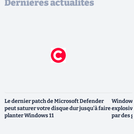
Dernières actualités
Le dernier patch de Microsoft Defender
Windows 
peut saturer votre disque dur jusqu’à faire
explosiv
planter Windows 11
par des 