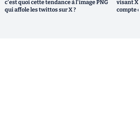
c'est quoi cette tendance à l'image PNG
visant X 
qui affole les twittos sur X ?
compte 