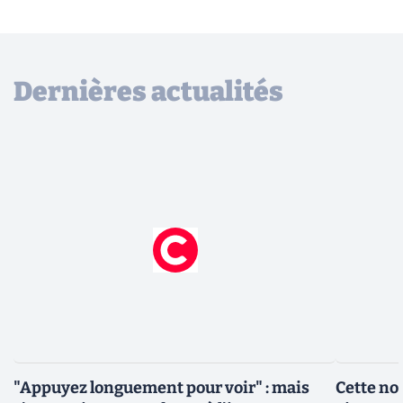
Dernières actualités
"Appuyez longuement pour voir" : mais
Cette no