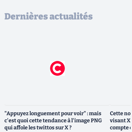
Dernières actualités
"Appuyez longuement pour voir" : mais
Cette no
c'est quoi cette tendance à l'image PNG
visant X 
qui affole les twittos sur X ?
compte 