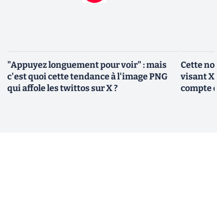
"Appuyez longuement pour voir" : mais
Cette no
c'est quoi cette tendance à l'image PNG
visant X 
qui affole les twittos sur X ?
compte 