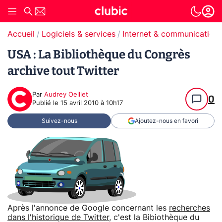
Accueil
Logiciels & services
Internet & communication
USA : La Bibliothèque du Congrès
archive tout Twitter
Par
Audrey Oeillet
0
Publié le
15 avril 2010 à 10h17
Suivez-nous
Ajoutez-nous en favori
Après l'annonce de Google concernant les
recherches
dans l'historique de Twitter
, c'est la Bibiothèque du