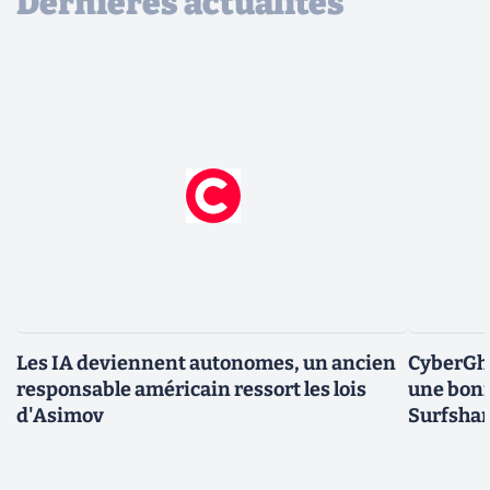
Dernières actualités
Les IA deviennent autonomes, un ancien
CyberGho
responsable américain ressort les lois
une bonn
d'Asimov
Surfshar