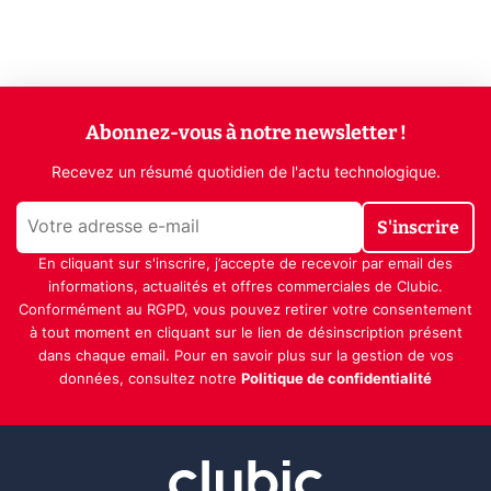
Abonnez-vous à notre newsletter !
Recevez un résumé quotidien de l'actu technologique.
S'inscrire
En cliquant sur s'inscrire, j’accepte de recevoir par email des
informations, actualités et offres commerciales de Clubic.
Conformément au RGPD, vous pouvez retirer votre consentement
à tout moment en cliquant sur le lien de désinscription présent
dans chaque email. Pour en savoir plus sur la gestion de vos
données, consultez notre
Politique de confidentialité