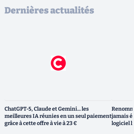
Dernières actualités
ChatGPT-5, Claude et Gemini... les
Renommer
meilleures IA réunies en un seul paiement
jamais ét
grâce à cette offre à vie à 23 €
logiciel l