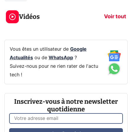
3 écrans en 1 pour
5 générations
319€ ? Voici L'AOC
jeux dans la
Vidéos
CQ32G4ZA !
prochaine Xbo
Voir tout
Vous êtes un utilisateur de
Google
Actualités
ou de
WhatsApp
?
Suivez-nous pour ne rien rater de l'actu
tech !
Inscrivez-vous à notre newsletter
quotidienne