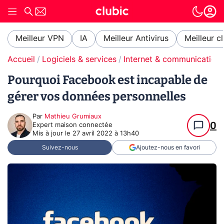
Meilleur VPN
IA
Meilleur Antivirus
Meilleur c
Accueil
Logiciels & services
Internet & communication
Pourquoi Facebook est incapable de
gérer vos données personnelles
Par
Mathieu Grumiaux
0
Expert maison connectée
Mis à jour le
27 avril 2022 à 13h40
Suivez-nous
Ajoutez-nous en favori