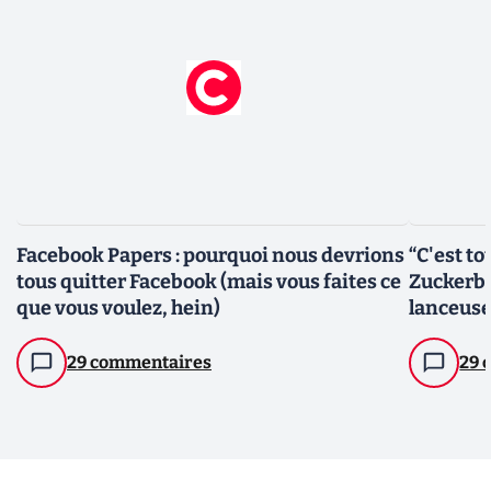
Facebook Papers : pourquoi nous devrions
“C'est t
tous quitter Facebook (mais vous faites ce
Zuckerbe
que vous voulez, hein)
lanceuse
29 commentaires
29 