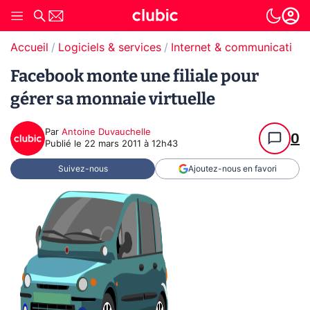
Accueil
Logiciels & services
Internet & communication
Facebook monte une filiale pour
gérer sa monnaie virtuelle
Par
Antoine Duvauchelle
0
Publié le
22 mars 2011 à 12h43
Suivez-nous
Ajoutez-nous en favori