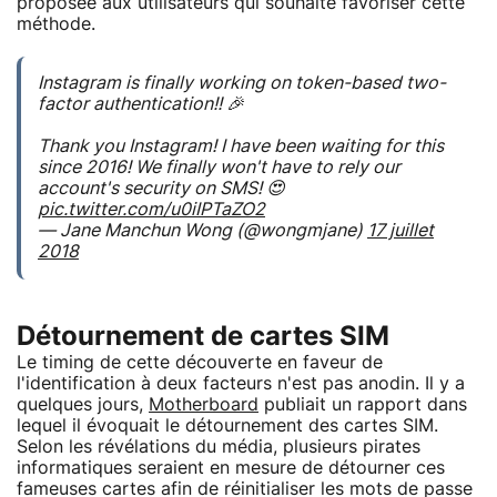
proposée aux utilisateurs qui souhaite favoriser cette
méthode.
Instagram is finally working on token-based two-
factor authentication!! 🎉
Thank you Instagram! I have been waiting for this
since 2016! We finally won't have to rely our
account's security on SMS! 😍
pic.twitter.com/u0iIPTaZO2
— Jane Manchun Wong (@wongmjane)
17 juillet
2018
Détournement de cartes SIM
Le timing de cette découverte en faveur de
l'identification à deux facteurs n'est pas anodin. Il y a
quelques jours,
Motherboard
publiait un rapport dans
lequel il évoquait le détournement des cartes SIM.
Selon les révélations du média, plusieurs pirates
informatiques seraient en mesure de détourner ces
fameuses cartes afin de réinitialiser les mots de passe