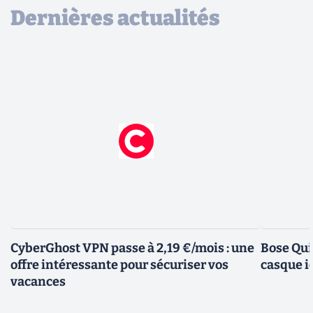
Dernières actualités
CyberGhost VPN passe à 2,19 €/mois : une
Bose Qui
offre intéressante pour sécuriser vos
casque i
vacances