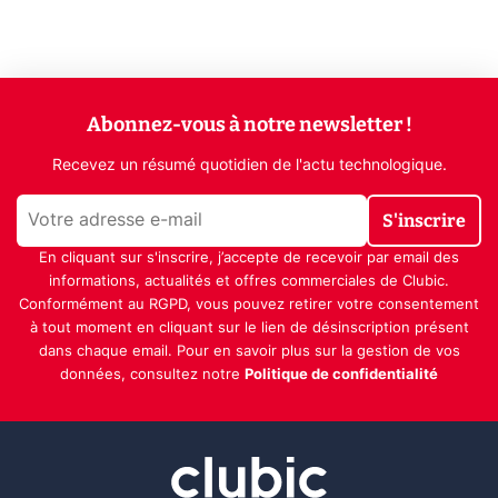
Abonnez-vous à notre newsletter !
Recevez un résumé quotidien de l'actu technologique.
S'inscrire
En cliquant sur s'inscrire, j’accepte de recevoir par email des
informations, actualités et offres commerciales de Clubic.
Conformément au RGPD, vous pouvez retirer votre consentement
à tout moment en cliquant sur le lien de désinscription présent
dans chaque email. Pour en savoir plus sur la gestion de vos
données, consultez notre
Politique de confidentialité