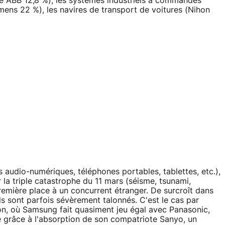
se ABB 12,8 %), les systèmes industriels à commandes
ens 22 %), les navires de transport de voitures (Nihon
rs audio-numériques, téléphones portables, tablettes, etc.),
 la triple catastrophe du 11 mars (séisme, tsunami,
remière place à un concurrent étranger. De surcroît dans
ls sont parfois sévèrement talonnés. C'est le cas par
ion, où Samsung fait quasiment jeu égal avec Panasonic,
e grâce à l'absorption de son compatriote Sanyo, un