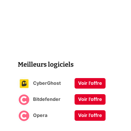
Meilleurs logiciels
CyberGhost
Voir l'offre
Bitdefender
Voir l'offre
o
Opera
Voir l'offre