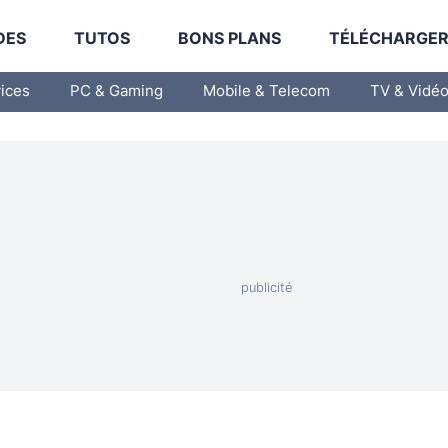
DES
TUTOS
BONS PLANS
TÉLÉCHARGE
vices
PC & Gaming
Mobile & Telecom
TV & Vidé