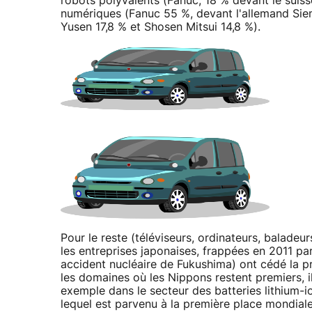
robots polyvalents (Fanuc, 18 % devant le suis
numériques (Fanuc 55 %, devant l'allemand Siem
Yusen 17,8 % et Shosen Mitsui 14,8 %).
Pour le reste (téléviseurs, ordinateurs, baladeu
les entreprises japonaises, frappées en 2011 par
accident nucléaire de Fukushima) ont cédé la p
les domaines où les Nippons restent premiers, i
exemple dans le secteur des batteries lithium-
lequel est parvenu à la première place mondial