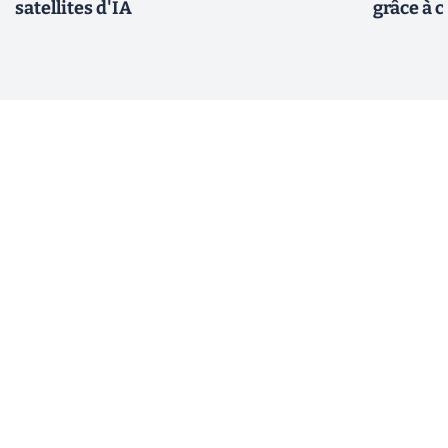
satellites d'IA
grâce à c