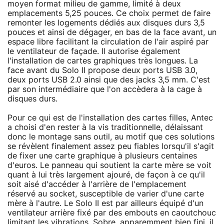
moyen format milieu de gamme, limité à deux
emplacements 5,25 pouces. Ce choix permet de faire
remonter les logements dédiés aux disques durs 3,5
pouces et ainsi de dégager, en bas de la face avant, un
espace libre facilitant la circulation de l'air aspiré par
le ventilateur de façade. Il autorise également
l'installation de cartes graphiques très longues. La
face avant du Solo II propose deux ports USB 3.0,
deux ports USB 2.0 ainsi que des jacks 3,5 mm. C'est
par son intermédiaire que l'on accèdera à la cage à
disques durs.
Pour ce qui est de l'installation des cartes filles, Antec
a choisi d'en rester à la vis traditionnelle, délaissant
donc le montage sans outil, au motif que ces solutions
se révèlent finalement assez peu fiables lorsqu'il s'agit
de fixer une carte graphique à plusieurs centaines
d'euros. Le panneau qui soutient la carte mère se voit
quant à lui très largement ajouré, de façon à ce qu'il
soit aisé d'accéder à l'arrière de l'emplacement
réservé au socket, susceptible de varier d'une carte
mère à l'autre. Le Solo II est par ailleurs équipé d'un
ventilateur arrière fixé par des embouts en caoutchouc
limitant les vibrations. Sobre, apparemment bien fini, il