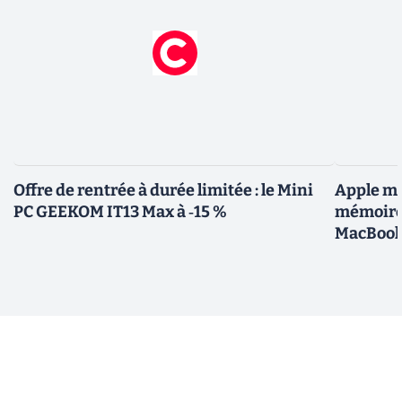
Offre de rentrée à durée limitée : le Mini
Apple me
PC GEEKOM IT13 Max à ‑15 %
mémoires
MacBoo