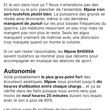
Et le son dans tout ça ? Nous n'attendions pas des
miracles vu le prix plancher de l'ensemble.
Mpow s'en
sort toutefois plutôt bien
. La puissance des graves se
révèle ainsi étonnante, même si ces dernières
manquent de
punch
sur les plus basses fréquences du
spectre. Les médiums ressortent un peu trop mais ne
mangent pas non plus le reste. Seuls les aigus
manquent vraiment de maîtrise avec une distorsion
trop marquée quand on monte le volume.
Si on sait rester raisonnable, les
Mpow BH088A
savent toutefois se montrer plus que décents pour
accompagner en musique les séances de sport.
Autonomie
Voilà probablement
le plus gros point fort
des
écouteurs asiatiques.
Mpow
nous promet jusqu'à
dix
heures d'utilisation entre chaque charge
... et ça se
vérifie dans les faits puisque nous avons tenu pas
moins de
neuf heures 25 minutes
durant nos essais
avec le son à plus de 80%.
Les intras sans-fil profitent de leur embonpoint