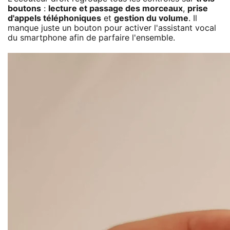
boutons
:
lecture et passage des morceaux
,
prise
d'appels téléphoniques
et
gestion du volume
. Il
manque juste un bouton pour activer l'assistant vocal
du smartphone afin de parfaire l'ensemble.