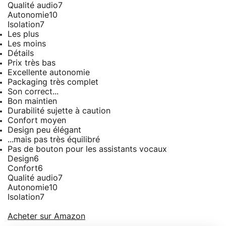
Qualité audio
7
Autonomie
10
Isolation
7
Les plus
Les moins
Détails
Prix très bas
Excellente autonomie
Packaging très complet
Son correct...
Bon maintien
Durabilité sujette à caution
Confort moyen
Design peu élégant
...mais pas très équilibré
Pas de bouton pour les assistants vocaux
Design
6
Confort
6
Qualité audio
7
Autonomie
10
Isolation
7
Acheter sur Amazon