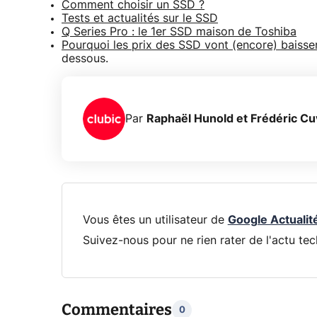
Comment choisir un SSD ?
Tests et actualités sur le SSD
Q Series Pro : le 1er SSD maison de Toshiba
Pourquoi les prix des SSD vont (encore) baisse
dessous.
Par
Raphaël Hunold et Frédéric Cu
Vous êtes un utilisateur de
Google Actualit
Suivez-nous pour ne rien rater de l'actu tec
Commentaires
0