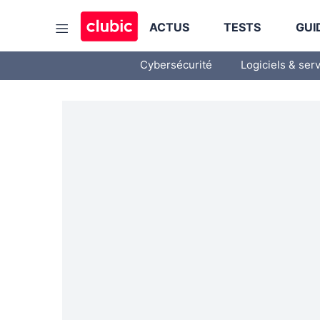
ACTUS
TESTS
GUI
Cybersécurité
Logiciels & ser