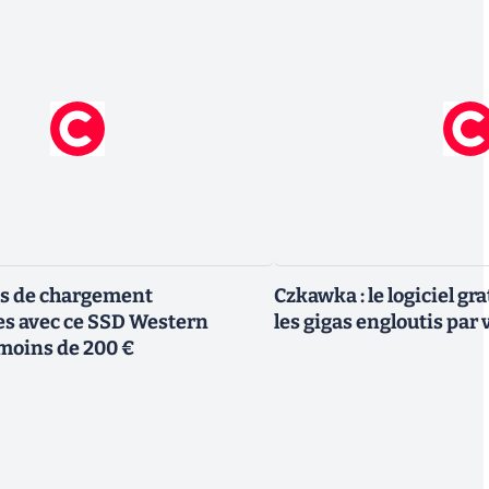
ps de chargement
Czkawka : le logiciel gr
es avec ce SSD Western
les gigas engloutis par
 moins de 200 €