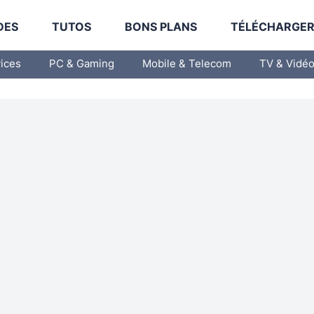
DES
TUTOS
BONS PLANS
TÉLÉCHARGE
vices
PC & Gaming
Mobile & Telecom
TV & Vidé