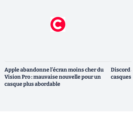
Apple abandonne l’écran moins cher du
Discord 
Vision Pro : mauvaise nouvelle pour un
casques
casque plus abordable