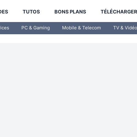
DES
TUTOS
BONS PLANS
TÉLÉCHARGE
vices
PC & Gaming
Mobile & Telecom
TV & Vidé