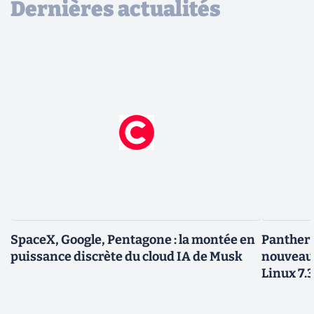
Dernières actualités
SpaceX, Google, Pentagone : la montée en
Panther L
puissance discrète du cloud IA de Musk
nouveau
Linux 7.