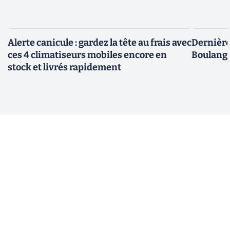
Alerte canicule : gardez la tête au frais avec
Dernière 
ces 4 climatiseurs mobiles encore en
Boulange
stock et livrés rapidement