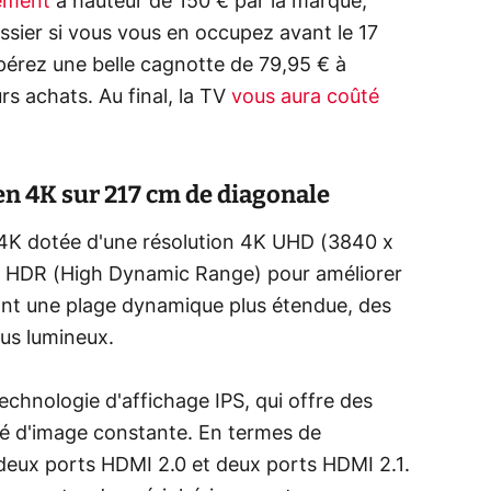
ement
à hauteur de 150 € par la marque,
ossier si vous vous en occupez avant le 17
érez une belle cagnotte de 79,95 € à
s achats. Au final, la TV
vous aura coûté
 4K sur 217 cm de diagonale
 4K dotée d'une résolution 4K UHD (3840 x
gie HDR (High Dynamic Range) pour améliorer
rant une plage dynamique plus étendue, des
lus lumineux.
chnologie d'affichage IPS, qui offre des
ité d'image constante. En termes de
e deux ports HDMI 2.0 et deux ports HDMI 2.1.