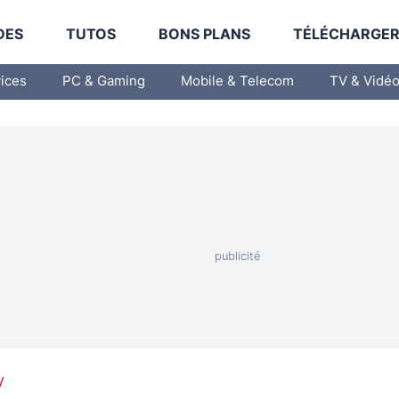
DES
TUTOS
BONS PLANS
TÉLÉCHARGE
vices
PC & Gaming
Mobile & Telecom
TV & Vidé
V