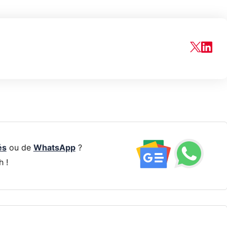
és
ou de
WhatsApp
?
h !