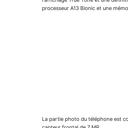
l'affichage True Tone et une défini
processeur A13 Bionic et une mémo
La partie photo du téléphone est c
capteur frontal de 7 MP.