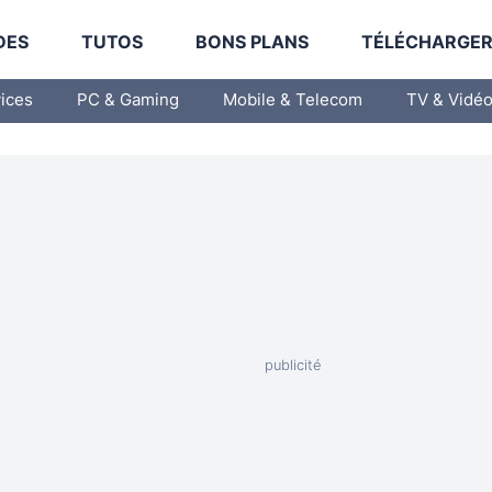
DES
TUTOS
BONS PLANS
TÉLÉCHARGE
vices
PC & Gaming
Mobile & Telecom
TV & Vidé