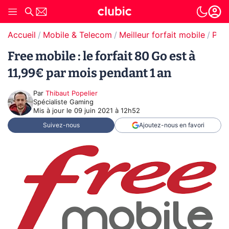
Accueil
Mobile & Telecom
Meilleur forfait mobile
Prom
Free mobile : le forfait 80 Go est à
11,99€ par mois pendant 1 an
Par
Thibaut Popelier
Spécialiste Gaming
Mis à jour le
09 juin 2021 à 12h52
Suivez-nous
Ajoutez-nous en favori