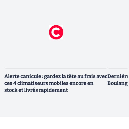
Alerte canicule : gardez la tête au frais avec
Dernière 
ces 4 climatiseurs mobiles encore en
Boulange
stock et livrés rapidement