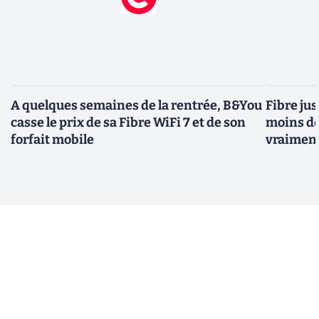
A quelques semaines de la rentrée, B&You
Fibre jus
casse le prix de sa Fibre WiFi 7 et de son
moins de
forfait mobile
vraiment