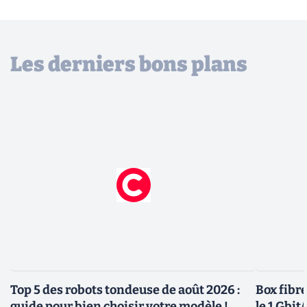
Les derniers bons plans
Top 5 des robots tondeuse de août 2026 :
Box fibre
guide pour bien choisir votre modèle !
le 1 Gbi