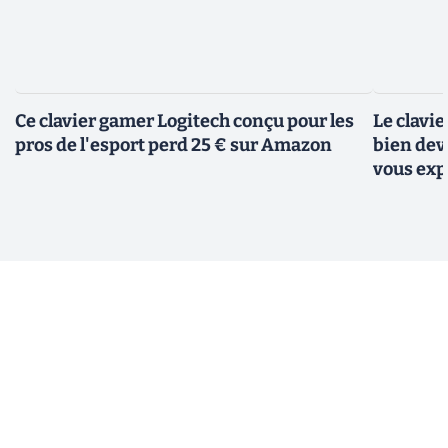
Ce clavier gamer Logitech conçu pour les
Le clavi
pros de l'esport perd 25 € sur Amazon
bien dev
vous exp