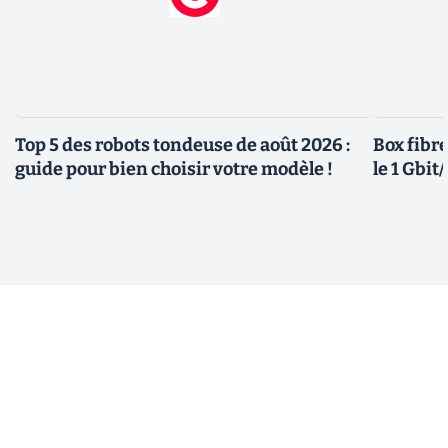
Top 5 des robots tondeuse de août 2026 :
Box fibre
guide pour bien choisir votre modèle !
le 1 Gbi