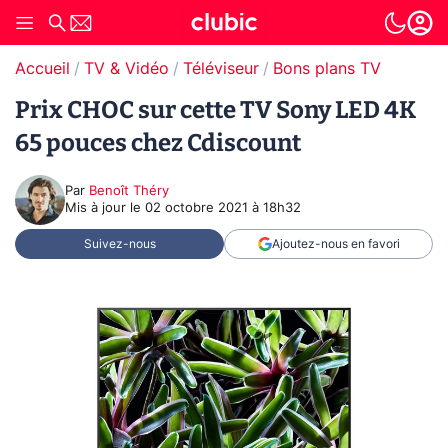
Accueil
TV & Vidéo
Téléviseur
Bons plans TV
Prix CHOC sur cette TV Sony LED 4K
65 pouces chez Cdiscount
Par
Benoît Théry
Mis à jour le
02 octobre 2021 à 18h32
Suivez-nous
Ajoutez-nous en favori