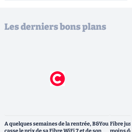
Les derniers bons plans
A quelques semaines de la rentrée, B&You
Fibre jus
casse le prix de sa Fibre WiFi 7 et de son
moins de