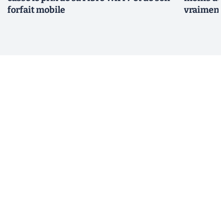
forfait mobile
vraiment