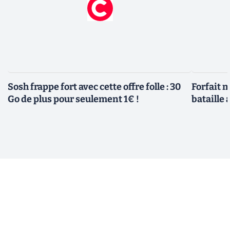
Sosh frappe fort avec cette offre folle : 30
Forfait m
Go de plus pour seulement 1€ !
bataille 