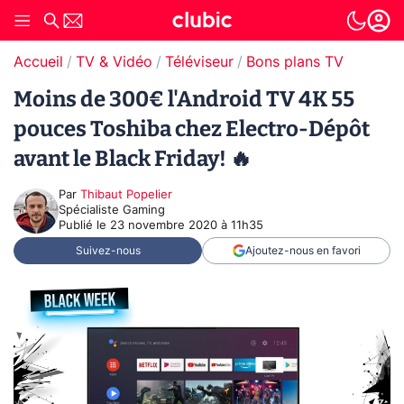
Accueil
TV & Vidéo
Téléviseur
Bons plans TV
Moins de 300€ l'Android TV 4K 55
pouces Toshiba chez Electro-Dépôt
avant le Black Friday! 🔥
Par
Thibaut Popelier
Spécialiste Gaming
Publié le
23 novembre 2020 à 11h35
Suivez-nous
Ajoutez-nous en favori