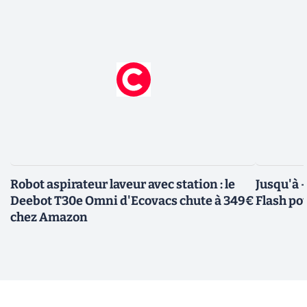
Robot aspirateur laveur avec station : le
Jusqu'à 
Deebot T30e Omni d'Ecovacs chute à 349€
Flash pou
chez Amazon