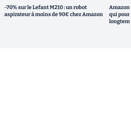
-70% sur le Lefant M210 : un robot
Amazon f
aspirateur à moins de 90€ chez Amazon
qui pour
longtem