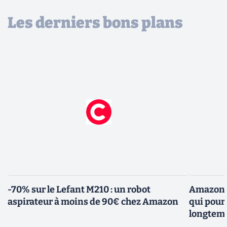
Les derniers bons plans
-70% sur le Lefant M210 : un robot
Amazon f
aspirateur à moins de 90€ chez Amazon
qui pour
longtem