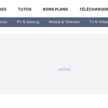
DES
TUTOS
BONS PLANS
TÉLÉCHARGE
vices
PC & Gaming
Mobile & Telecom
TV & Vidé