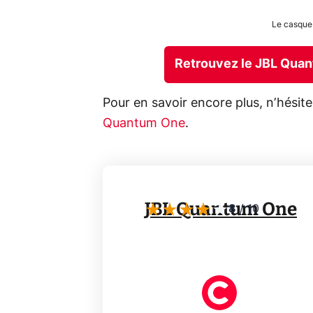
Le casque
Retrouvez le JBL Qua
Pour en savoir encore plus, n’hésite
Quantum One
.
JBL Quantum One
8
/
10