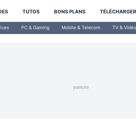
DES
TUTOS
BONS PLANS
TÉLÉCHARGE
vices
PC & Gaming
Mobile & Telecom
TV & Vidé