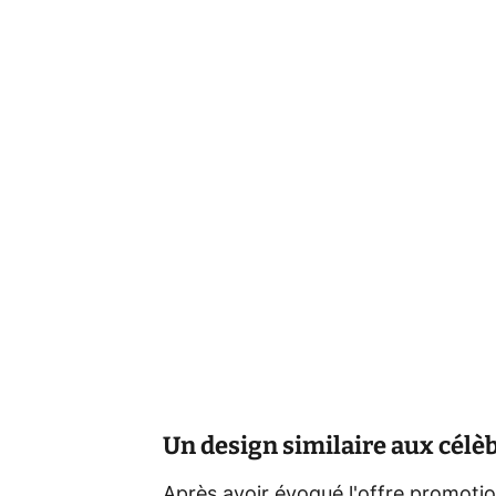
Un design similaire aux célè
Après avoir évoqué l'offre promot