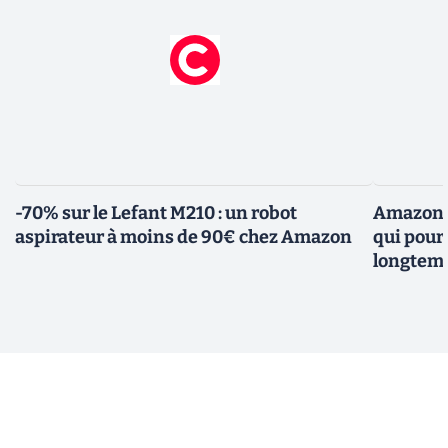
-70% sur le Lefant M210 : un robot
Amazon f
aspirateur à moins de 90€ chez Amazon
qui pour
longtem