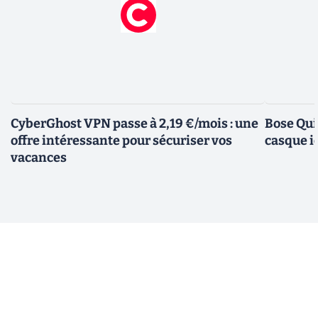
CyberGhost VPN passe à 2,19 €/mois : une
Bose Qui
offre intéressante pour sécuriser vos
casque i
vacances