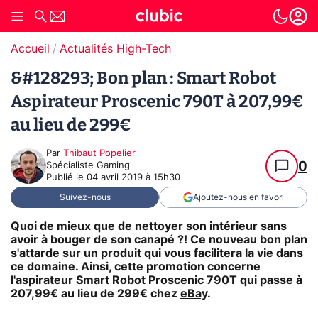
Accueil
Actualités High-Tech
&#128293; Bon plan : Smart Robot
Aspirateur Proscenic 790T à 207,99€
au lieu de 299€
Par
Thibaut Popelier
0
Spécialiste Gaming
Publié le
04 avril 2019 à 15h30
Suivez-nous
Ajoutez-nous en favori
Quoi de mieux que de nettoyer son intérieur sans
avoir à bouger de son canapé ?! Ce nouveau bon plan
s'attarde sur un produit qui vous facilitera la vie dans
ce domaine. Ainsi, cette promotion concerne
l'aspirateur Smart Robot Proscenic 790T
qui passe à
207,99€ au lieu de 299€ chez
eBay
.