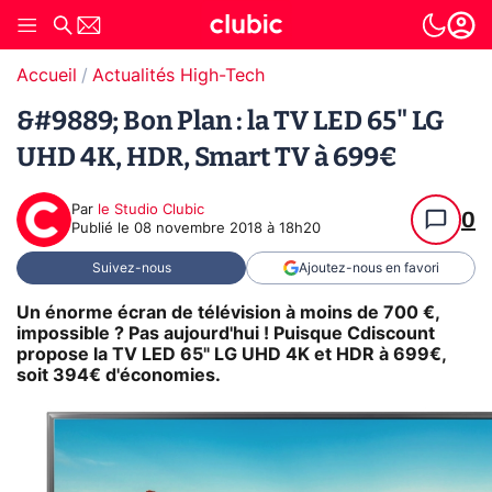
Accueil
Actualités High-Tech
&#9889; Bon Plan : la TV LED 65" LG
UHD 4K, HDR, Smart TV à 699€
Par
le Studio Clubic
0
Publié le
08 novembre 2018 à 18h20
Suivez-nous
Ajoutez-nous en favori
Un énorme écran de télévision à moins de 700 €,
impossible ? Pas aujourd'hui ! Puisque Cdiscount
propose la
TV LED 65" LG UHD 4K et HDR
à 699€,
soit 394€ d'économies.