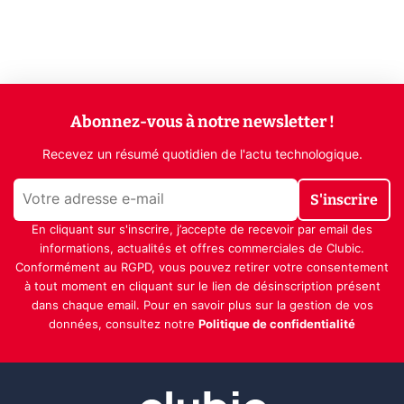
Abonnez-vous à notre newsletter !
Recevez un résumé quotidien de l'actu technologique.
S'inscrire
En cliquant sur s'inscrire, j’accepte de recevoir par email des
informations, actualités et offres commerciales de Clubic.
Conformément au RGPD, vous pouvez retirer votre consentement
à tout moment en cliquant sur le lien de désinscription présent
dans chaque email. Pour en savoir plus sur la gestion de vos
données, consultez notre
Politique de confidentialité