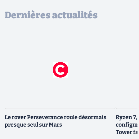
Dernières actualités
Le rover Perseverance roule désormais
Ryzen 7,
presque seul sur Mars
configur
Tower fai